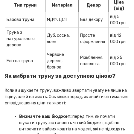
Ціна
Тип труни
Матеріал
Декор
(від)
від 5
Базова труна
МДФ, ДСП
Без декору
000 грн
Труна з
Дуб, сосна,
Просте
від 12
натурального
ясен
оформлення
000 грн
дерева
Червоне
Різьблення,
від 25
Елітна труна
дерево,
позолота
000 грн
бронза
Як вибрати труну за доступною ціною?
Коли ви шукаєте труну, важливо звертати увагу не лише на
її ціну, але й на якість. Ось кілька порад, як знайти оптимальне
співвідношення ціни та якості:
Визначте ваш бюджет:
перед тим, як почати
шукати труну, встановіть чіткий бюджет, щоб не
витрачати зайвих коштів на моделі, які не підходять