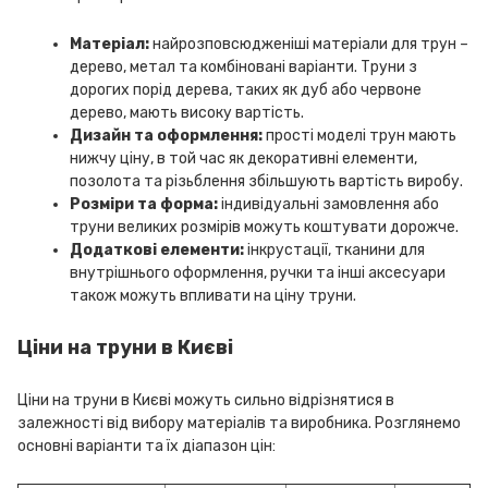
Матеріал:
найрозповсюдженіші матеріали для трун –
дерево, метал та комбіновані варіанти. Труни з
дорогих порід дерева, таких як дуб або червоне
дерево, мають високу вартість.
Дизайн та оформлення:
прості моделі трун мають
нижчу ціну, в той час як декоративні елементи,
позолота та різьблення збільшують вартість виробу.
Розміри та форма:
індивідуальні замовлення або
труни великих розмірів можуть коштувати дорожче.
Додаткові елементи:
інкрустації, тканини для
внутрішнього оформлення, ручки та інші аксесуари
також можуть впливати на ціну труни.
Ціни на труни в Києві
Ціни на труни в Києві можуть сильно відрізнятися в
залежності від вибору матеріалів та виробника. Розглянемо
основні варіанти та їх діапазон цін: